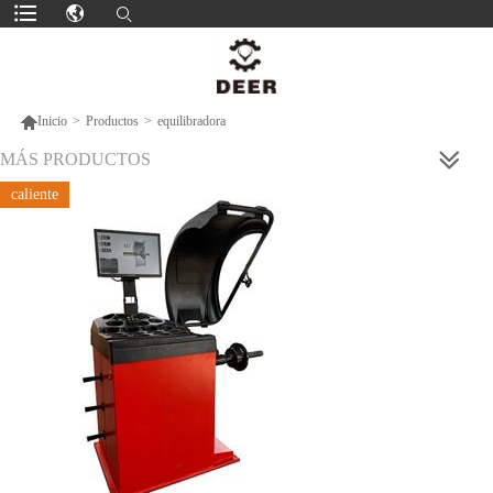

Inicio
>
Productos
>
equilibradora
MÁS PRODUCTOS
caliente